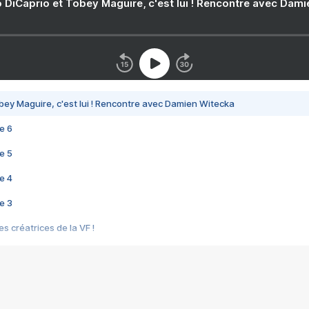
 DiCaprio et Tobey Maguire, c'est lui ! Rencontre avec Dam
bey Maguire, c'est lui ! Rencontre avec Damien Witecka
e 6
e 5
e 4
e 3
s créatrices de la VF !
e 2
e 1
e Mektoub My Love arrive enfin ! Rencontre avec Shaïn Boumedine et Sal