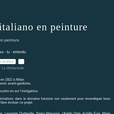
taliano en peinture
en peinture
 vu - lu - entendu
1.10.2013
…
 La dilettantelle
 en 1922 à Milan.
ements avant-gardistes.
olini en est l’instigatrice.
irmations dans le domaine futuriste non seulement pour revendiquer leurs
faire évoluer ce projet.
, Leonardo Dudreville, Pierro Marussig, Ubaldo Oppi, Achille Funi, Mario