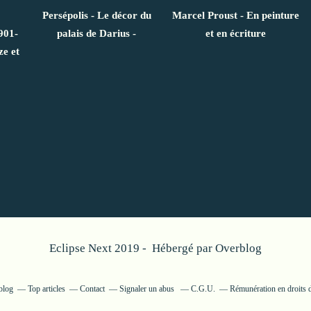
Persépolis - Le décor du
Marcel Proust - En peinture
901-
palais de Darius -
et en écriture
ze et
Eclipse Next 2019 - Hébergé par
Overblog
blog
Top articles
Contact
Signaler un abus
C.G.U.
Rémunération en droits d