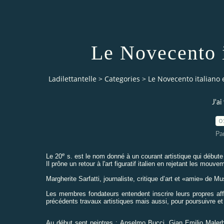
Le Novecento i
Ladilettantelle
>
Categories
>
Le Novecento italiano 
J'ai
0
Par
e
Le 20
s. est le nom donné à un courant artistique qui débute
Il prône un retour à l'art figuratif italien en rejetant les mouv
Margherite Sarfatti, journaliste, critique d’art et
«
amie
»
de Muss
Les membres fondateurs entendent inscrire leurs propres aff
précédents travaux artistiques mais aussi, pour poursuivre et 
Au début sept peintres : Anselmo Bucci, Gian Emilio Malerba